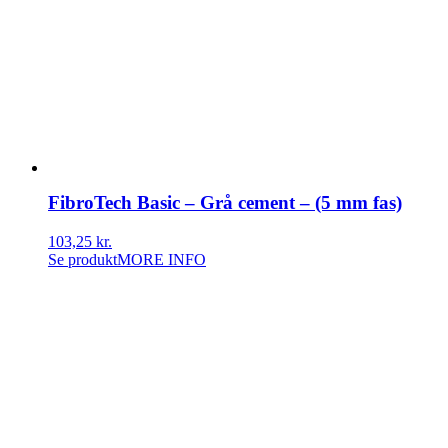
FibroTech Basic – Grå cement – (5 mm fas)
103,25
kr.
Se produkt
MORE INFO