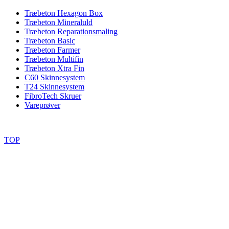
Træbeton Hexagon Box
Træbeton Mineraluld
Træbeton Reparationsmaling
Træbeton Basic
Træbeton Farmer
Træbeton Multifin
Træbeton Xtra Fin
C60 Skinnesystem
T24 Skinnesystem
FibroTech Skruer
Vareprøver
Copyright 2024 © DP Acoustics APS
TOP