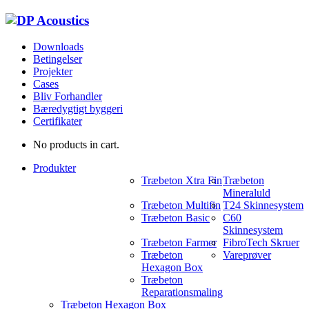
Downloads
Betingelser
Projekter
Cases
Bliv Forhandler
Bæredygtigt byggeri
Certifikater
No products in cart.
Produkter
Træbeton Xtra Fin
Træbeton
Mineraluld
Træbeton Multifin
T24 Skinnesystem
Træbeton Basic
C60
Skinnesystem
Træbeton Farmer
FibroTech Skruer
Træbeton
Vareprøver
Hexagon Box
Træbeton
Reparationsmaling
Træbeton Hexagon Box