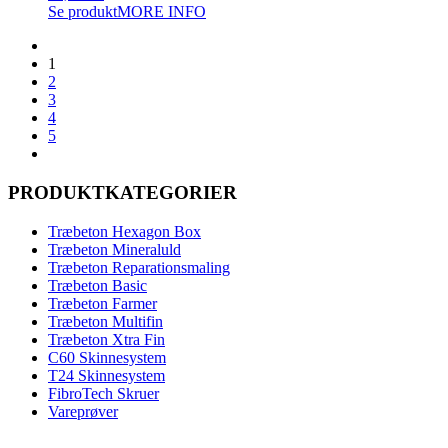
Se produkt
MORE INFO
1
2
3
4
5
PRODUKTKATEGORIER
Træbeton Hexagon Box
Træbeton Mineraluld
Træbeton Reparationsmaling
Træbeton Basic
Træbeton Farmer
Træbeton Multifin
Træbeton Xtra Fin
C60 Skinnesystem
T24 Skinnesystem
FibroTech Skruer
Vareprøver