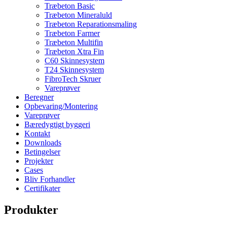
Træbeton Basic
Træbeton Mineraluld
Træbeton Reparationsmaling
Træbeton Farmer
Træbeton Multifin
Træbeton Xtra Fin
C60 Skinnesystem
T24 Skinnesystem
FibroTech Skruer
Vareprøver
Beregner
Opbevaring/Montering
Vareprøver
Bæredygtigt byggeri
Kontakt
Downloads
Betingelser
Projekter
Cases
Bliv Forhandler
Certifikater
Produkter