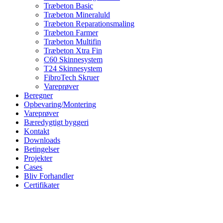
Træbeton Basic
Træbeton Mineraluld
Træbeton Reparationsmaling
Træbeton Farmer
Træbeton Multifin
Træbeton Xtra Fin
C60 Skinnesystem
T24 Skinnesystem
FibroTech Skruer
Vareprøver
Beregner
Opbevaring/Montering
Vareprøver
Bæredygtigt byggeri
Kontakt
Downloads
Betingelser
Projekter
Cases
Bliv Forhandler
Certifikater
PROJEKTER