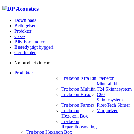
Downloads
Betingelser
Projekter
Cases
Bliv Forhandler
Bæredygtigt byggeri
Certifikater
No products in cart.
Produkter
Træbeton Xtra Fin
Træbeton
Mineraluld
Træbeton Multifin
T24 Skinnesystem
Træbeton Basic
C60
Skinnesystem
Træbeton Farmer
FibroTech Skruer
Træbeton
Vareprøver
Hexagon Box
Træbeton
Reparationsmaling
Træbeton Hexagon Box