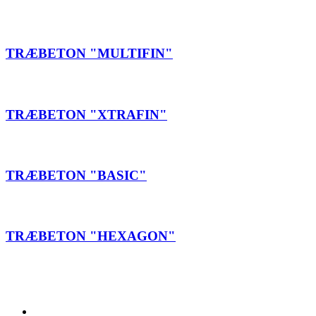
SE GALLERI HER
TRÆBETON "MULTIFIN"
SE GALLERI HER
TRÆBETON "XTRAFIN"
SE GALLERI HER
TRÆBETON "BASIC"
SE GALLERI HER
TRÆBETON "HEXAGON"
Ingen privatsalg. Tag kontakt til nærmeste forhandler: