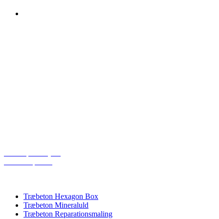
KONTAKT OS
DP Acoustics APS
Industrivej
DK-6580 Vamdrup
Email: dp@dpacoustics.dk
Telefon: 20266265
Åbningstider:
Mandag – Torsdag: 08:00 – 16:00
Fredag: 08:00 – 15:30
Cookiepolitik (EU)
Privatlivspolitik
PRODUKTKATEGORIER
Træbeton Hexagon Box
Træbeton Mineraluld
Træbeton Reparationsmaling