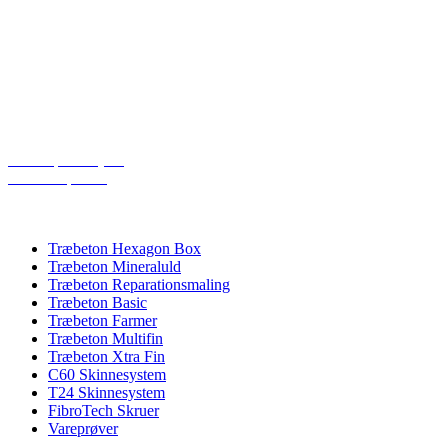
Email: dp@dpacoustics.dk
Telefon: 20266265
Åbningstider:
Mandag – Torsdag: 08:00 – 16:00
Fredag: 08:00 – 15:30
Cookiepolitik (EU)
Privatlivspolitik
PRODUKTKATEGORIER
Træbeton Hexagon Box
Træbeton Mineraluld
Træbeton Reparationsmaling
Træbeton Basic
Træbeton Farmer
Træbeton Multifin
Træbeton Xtra Fin
C60 Skinnesystem
T24 Skinnesystem
FibroTech Skruer
Vareprøver