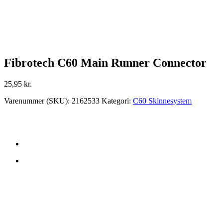
Fibrotech C60 Main Runner Connector
25,95
kr.
Varenummer (SKU):
2162533
Kategori:
C60 Skinnesystem
Ingen privatsalg. Tag kontakt til nærmeste forhandler:
KONTAKT OS
DP Acoustics APS
Industrivej
DK-6580 Vamdrup