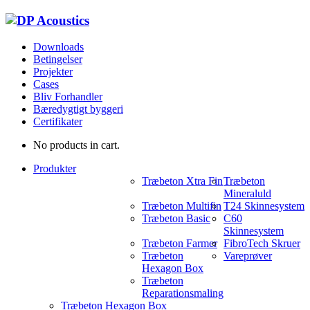
Downloads
Betingelser
Projekter
Cases
Bliv Forhandler
Bæredygtigt byggeri
Certifikater
No products in cart.
Produkter
Træbeton Xtra Fin
Træbeton
Mineraluld
Træbeton Multifin
T24 Skinnesystem
Træbeton Basic
C60
Skinnesystem
Træbeton Farmer
FibroTech Skruer
Træbeton
Vareprøver
Hexagon Box
Træbeton
Reparationsmaling
Træbeton Hexagon Box