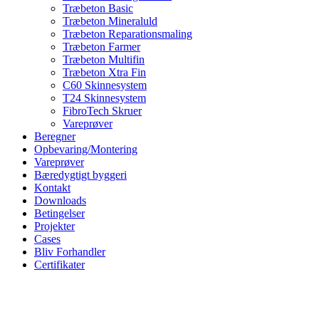
Træbeton Basic
Træbeton Mineraluld
Træbeton Reparationsmaling
Træbeton Farmer
Træbeton Multifin
Træbeton Xtra Fin
C60 Skinnesystem
T24 Skinnesystem
FibroTech Skruer
Vareprøver
Beregner
Opbevaring/Montering
Vareprøver
Bæredygtigt byggeri
Kontakt
Downloads
Betingelser
Projekter
Cases
Bliv Forhandler
Certifikater
Zoom