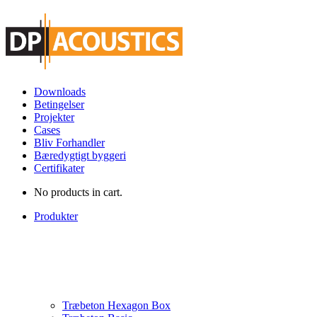
Downloads
Betingelser
Projekter
Cases
Bliv Forhandler
Bæredygtigt byggeri
Certifikater
No products in cart.
Produkter
Træbeton Hexagon Box