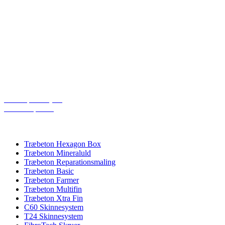
Industrivej
DK-6580 Vamdrup
Email: dp@dpacoustics.dk
Telefon: 20266265
Åbningstider:
Mandag – Torsdag: 08:00 – 16:00
Fredag: 08:00 – 15:30
Cookiepolitik (EU)
Privatlivspolitik
PRODUKTKATEGORIER
Træbeton Hexagon Box
Træbeton Mineraluld
Træbeton Reparationsmaling
Træbeton Basic
Træbeton Farmer
Træbeton Multifin
Træbeton Xtra Fin
C60 Skinnesystem
T24 Skinnesystem