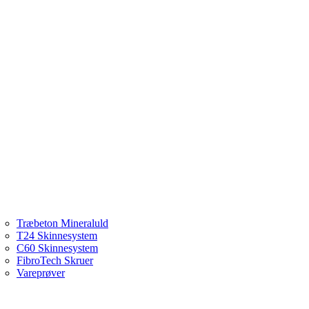
Træbeton Mineraluld
T24 Skinnesystem
C60 Skinnesystem
FibroTech Skruer
Vareprøver