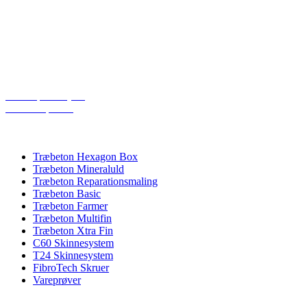
Telefon: 20266265
Åbningstider:
Mandag – Torsdag: 08:00 – 16:00
Fredag: 08:00 – 15:30
Cookiepolitik (EU)
Privatlivspolitik
PRODUKTKATEGORIER
Træbeton Hexagon Box
Træbeton Mineraluld
Træbeton Reparationsmaling
Træbeton Basic
Træbeton Farmer
Træbeton Multifin
Træbeton Xtra Fin
C60 Skinnesystem
T24 Skinnesystem
FibroTech Skruer
Vareprøver
Copyright 2024 © DP Acoustics APS