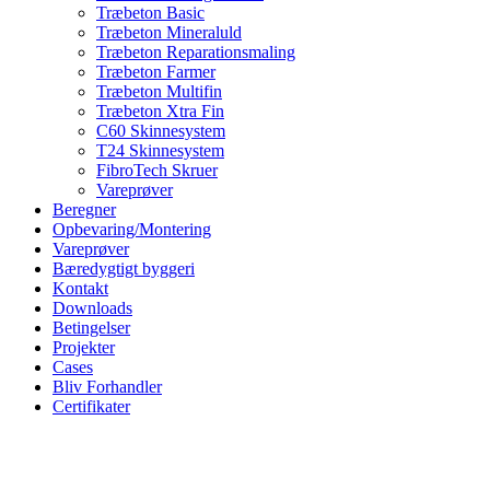
Træbeton Basic
Træbeton Mineraluld
Træbeton Reparationsmaling
Træbeton Farmer
Træbeton Multifin
Træbeton Xtra Fin
C60 Skinnesystem
T24 Skinnesystem
FibroTech Skruer
Vareprøver
Beregner
Opbevaring/Montering
Vareprøver
Bæredygtigt byggeri
Kontakt
Downloads
Betingelser
Projekter
Cases
Bliv Forhandler
Certifikater
CASES