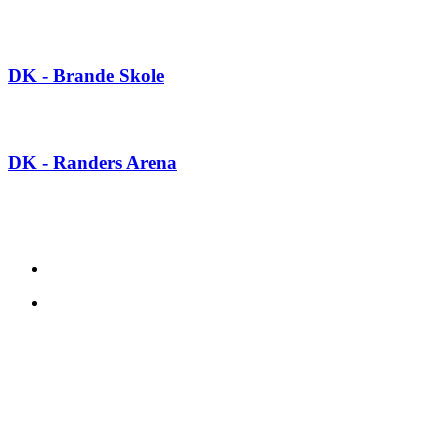
SE GALLERI HER
DK - Brande Skole
SE GALLERI HER
DK - Randers Arena
Ingen privatsalg. Tag kontakt til nærmeste forhandler:
KONTAKT OS
DP Acoustics APS
Industrivej
DK-6580 Vamdrup
Email: dp@dpacoustics.dk