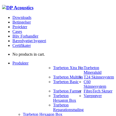
Downloads
Betingelser
Projekter
Cases
Bliv Forhandler
Bæredygtigt byggeri
Certifikater
No products in cart.
Produkter
Træbeton Xtra Fin
Træbeton
Mineraluld
Træbeton Multifin
T24 Skinnesystem
Træbeton Basic
C60
Skinnesystem
Træbeton Farmer
FibroTech Skruer
Træbeton
Vareprøver
Hexagon Box
Træbeton
Reparationsmaling
Træbeton Hexagon Box