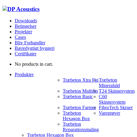
Downloads
Betingelser
Projekter
Cases
Bliv Forhandler
Bæredygtigt byggeri
Certifikater
No products in cart.
Produkter
Træbeton Xtra Fin
Træbeton
Mineraluld
Træbeton Multifin
T24 Skinnesystem
Træbeton Basic
C60
Skinnesystem
Træbeton Farmer
FibroTech Skruer
Træbeton
Vareprøver
Hexagon Box
Træbeton
Reparationsmaling
Træbeton Hexagon Box