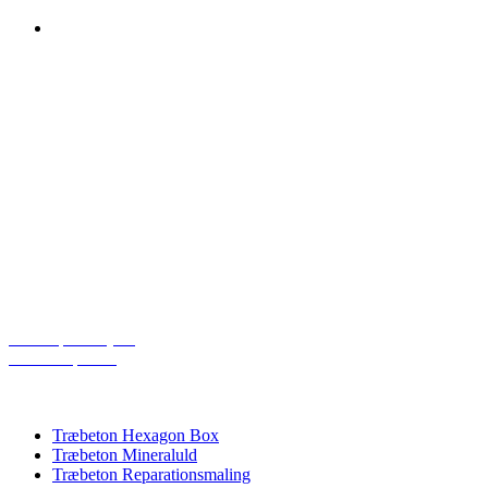
KONTAKT OS
DP Acoustics APS
Industrivej
DK-6580 Vamdrup
Email: dp@dpacoustics.dk
Telefon: 20266265
Åbningstider:
Mandag – Torsdag: 08:00 – 16:00
Fredag: 08:00 – 15:30
Cookiepolitik (EU)
Privatlivspolitik
PRODUKTKATEGORIER
Træbeton Hexagon Box
Træbeton Mineraluld
Træbeton Reparationsmaling