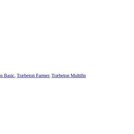
n Basic
,
Træbeton Farmer
,
Træbeton Multifin
Ingen privatsalg. Tag kontakt til nærmeste forhandler: