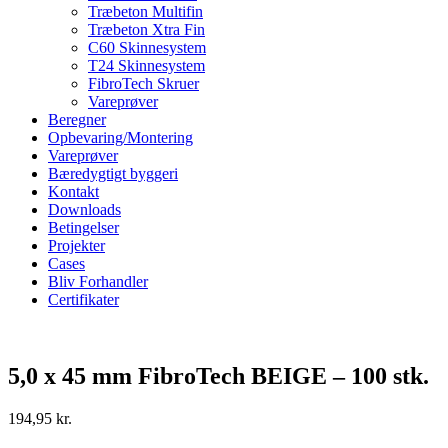
Træbeton Multifin
Træbeton Xtra Fin
C60 Skinnesystem
T24 Skinnesystem
FibroTech Skruer
Vareprøver
Beregner
Opbevaring/Montering
Vareprøver
Bæredygtigt byggeri
Kontakt
Downloads
Betingelser
Projekter
Cases
Bliv Forhandler
Certifikater
Zoom
5,0 x 45 mm FibroTech BEIGE – 100 stk.
194,95
kr.