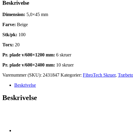
Beskrivelse
Dimension:
5,0×45 mm
Farve:
Beige
Stk/pk:
100
Torx:
20
Pr. plade v/600×1200 mm:
6 skruer
Pr. plade v/600×2400 mm:
10 skruer
Varenummer (SKU):
2431847
Kategorier:
FibroTech Skruer
,
Træbeto
Beskrivelse
Beskrivelse