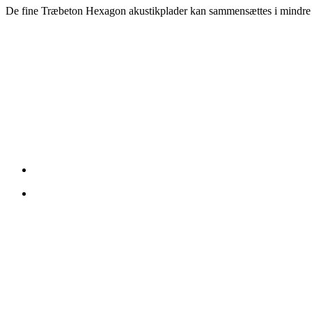
De fine Træbeton Hexagon akustikplader kan sammensættes i mindre og 
KONTAKT OS
DP Acoustics APS
Industrivej
DK-6580 Vamdrup
Email: dp@dpacoustics.dk