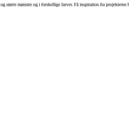
større mønstre og i forskellige farver. Få inspiration fra projekterne
Ingen privatsalg. Tag kontakt til nærmeste forhandler: