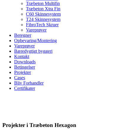
Træbeton Multifin
Træbeton Xtra Fin
C60 Skinnesystem
T24 Skinnesystem
FibroTech Skruer
Vareprøver
Beregner
Opbevaring/Montering
Vareprøver
Bæredygtigt byggeri
Kontakt
Downloads
Betingelser
Projekter
Cases
Bliv Forhandler
Certifikater
Træbeton HEXAGO
Projekter i Træbeton Hexagon