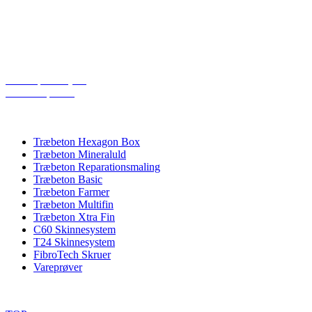
Telefon: 20266265
Åbningstider:
Mandag – Torsdag: 08:00 – 16:00
Fredag: 08:00 – 15:30
Cookiepolitik (EU)
Privatlivspolitik
PRODUKTKATEGORIER
Træbeton Hexagon Box
Træbeton Mineraluld
Træbeton Reparationsmaling
Træbeton Basic
Træbeton Farmer
Træbeton Multifin
Træbeton Xtra Fin
C60 Skinnesystem
T24 Skinnesystem
FibroTech Skruer
Vareprøver