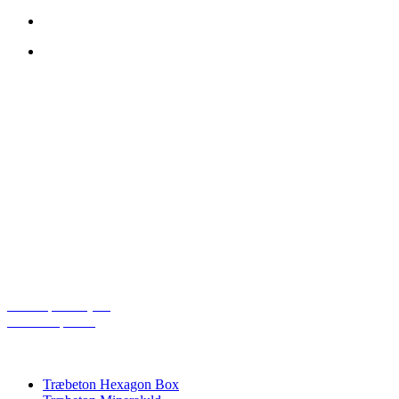
KONTAKT OS
DP Acoustics APS
Industrivej
DK-6580 Vamdrup
Email: dp@dpacoustics.dk
Telefon: 20266265
Åbningstider:
Mandag – Torsdag: 08:00 – 16:00
Fredag: 08:00 – 15:30
Cookiepolitik (EU)
Privatlivspolitik
PRODUKTKATEGORIER
Træbeton Hexagon Box