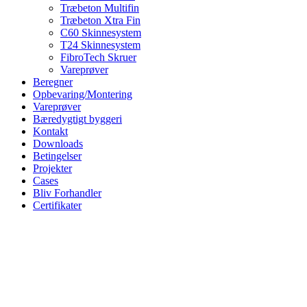
Træbeton Multifin
Træbeton Xtra Fin
C60 Skinnesystem
T24 Skinnesystem
FibroTech Skruer
Vareprøver
Beregner
Opbevaring/Montering
Vareprøver
Bæredygtigt byggeri
Kontakt
Downloads
Betingelser
Projekter
Cases
Bliv Forhandler
Certifikater
Vareprøver