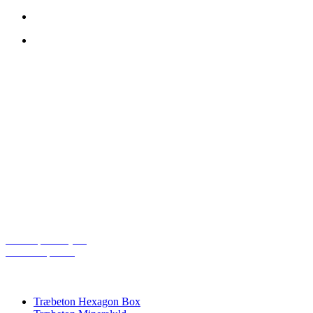
KONTAKT OS
DP Acoustics APS
Industrivej
DK-6580 Vamdrup
Email: dp@dpacoustics.dk
Telefon: 20266265
Åbningstider:
Mandag – Torsdag: 08:00 – 16:00
Fredag: 08:00 – 15:30
Cookiepolitik (EU)
Privatlivspolitik
PRODUKTKATEGORIER
Træbeton Hexagon Box