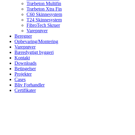
Træbeton Multifin
Træbeton Xtra Fin
C60 Skinnesystem
T24 Skinnesystem
FibroTech Skruer
Vareprøver
Beregner
Opbevaring/Montering
Vareprøver
Bæredygtigt byggeri
Kontakt
Downloads
Betingelser
Projekter
Cases
Bliv Forhandler
Certifikater
TRÆBETON Basic