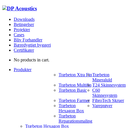
Downloads
Betingelser
Projekter
Cases
Bliv Forhandler
Bæredygtigt byggeri
Certifikater
No products in cart.
Produkter
Træbeton Xtra Fin
Træbeton
Mineraluld
Træbeton Multifin
T24 Skinnesystem
Træbeton Basic
C60
Skinnesystem
Træbeton Farmer
FibroTech Skruer
Træbeton
Vareprøver
Hexagon Box
Træbeton
Reparationsmaling
Træbeton Hexagon Box