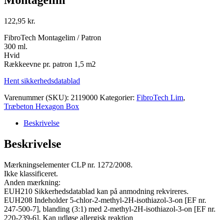
Montagelim
122,95
kr.
FibroTech Montagelim / Patron
300 ml.
Hvid
Rækkeevne pr. patron 1,5 m2
Hent sikkerhedsdatablad
Varenummer (SKU):
2119000
Kategorier:
FibroTech Lim
,
Træbeton Hexagon Box
Beskrivelse
Beskrivelse
Mærkningselementer CLP nr. 1272/2008.
Ikke klassificeret.
Anden mærkning:
EUH210 Sikkerhedsdatablad kan på anmodning rekvireres.
EUH208 Indeholder 5-chlor-2-methyl-2H-isothiazol-3-on [EF nr.
247-500-7], blanding (3:1) med 2-methyl-2H-isothiazol-3-on [EF nr.
220-239-6]. Kan udløse allergisk reaktion