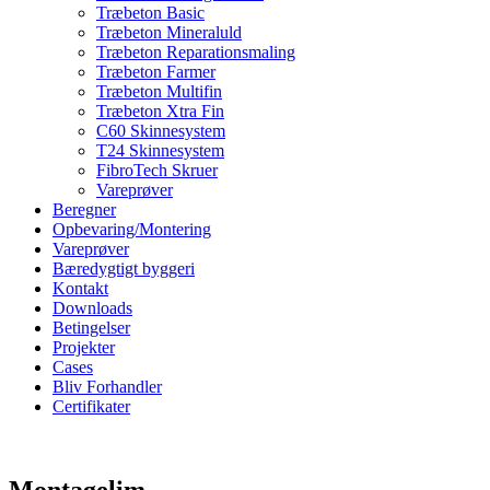
Træbeton Basic
Træbeton Mineraluld
Træbeton Reparationsmaling
Træbeton Farmer
Træbeton Multifin
Træbeton Xtra Fin
C60 Skinnesystem
T24 Skinnesystem
FibroTech Skruer
Vareprøver
Beregner
Opbevaring/Montering
Vareprøver
Bæredygtigt byggeri
Kontakt
Downloads
Betingelser
Projekter
Cases
Bliv Forhandler
Certifikater
Zoom